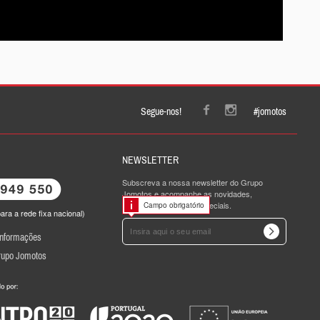
Segue-nos!
#jomotos
NEWSLETTER
Subscreva a nossa newsletter do Grupo
Jomotos e acompanhe as novidades,
promoções e ofertas especiais.
Campo obrigatório
ra a rede fixa nacional)
Informações
rupo Jomotos