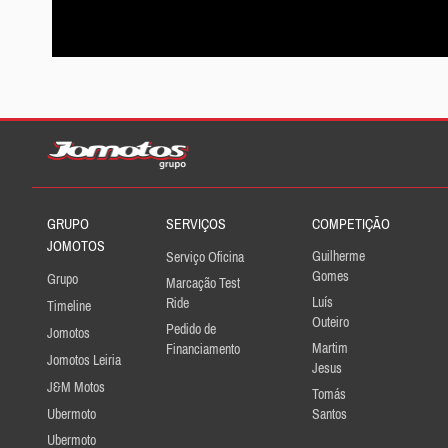
GRUPO
SERVIÇOS
COMPETIÇÃO
JOMOTOS
Guilherme
Serviço Oficina
Gomes
Grupo
Marcação Test
Luís
Ride
Timeline
Outeiro
Pedido de
Jomotos
Martim
Financiamento
Jomotos Leiria
Jesus
J&M Motos
Tomás
Ubermoto
Santos
Ubermoto