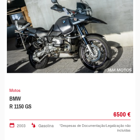
Motos
BMW
R 1150 GS
6500 €
2003
Gasolina
*Despesas de Documentação/Legalização não
incluídas