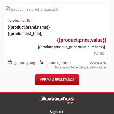
{{product.family}}
{{product.brand.name}}
{{product.list_title}}
{{product.price.value}}
{{product.previous_price.value|number:2}}
IVA incl.
{{product.year}}
{{product.gender}}
*Despesas de
Documentação/Legalização não incluídas
VER MAIS RESULTADOS
Segue-nos!