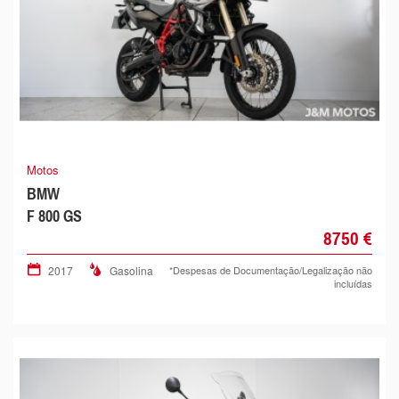
Motos
BMW
F 800 GS
8750 €
2017
Gasolina
*Despesas de Documentação/Legalização não
incluídas