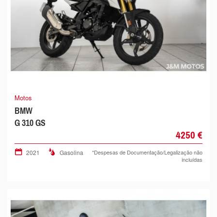
Motos
BMW
G 310 GS
4250 €
2021
Gasolina
*Despesas de Documentação/Legalização não
incluídas