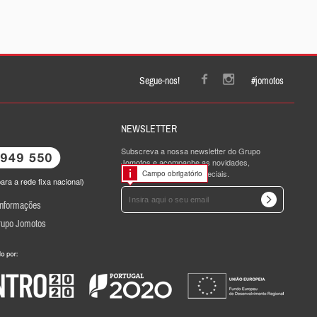
Segue-nos!
#jomotos
NEWSLETTER
Subscreva a nossa newsletter do Grupo
Jomotos e acompanhe as novidades,
promoções e ofertas especiais.
Campo obrigatório
ra a rede fixa nacional)
Informações
rupo Jomotos