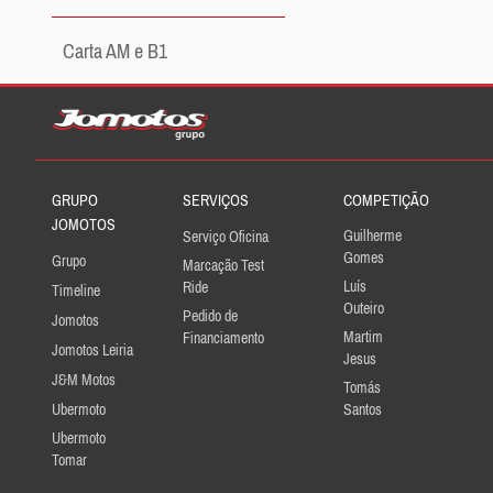
Carta AM e B1
GRUPO
SERVIÇOS
COMPETIÇÃO
JOMOTOS
Guilherme
Serviço Oficina
Gomes
Grupo
Marcação Test
Luís
Ride
Timeline
Outeiro
Pedido de
Jomotos
Martim
Financiamento
Jomotos Leiria
Jesus
J&M Motos
Tomás
Ubermoto
Santos
Ubermoto
Tomar