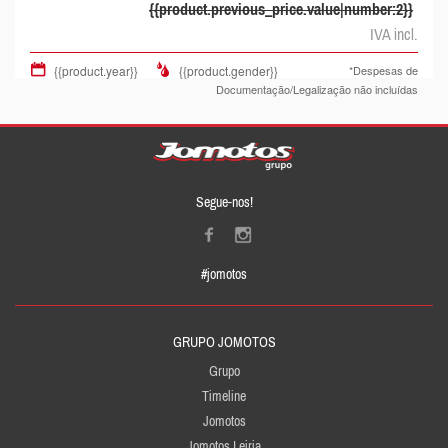
{{product.previous_price.value|number:2}}
IVA incl.
{{product.year}}
{{product.gender}}
*Despesas de
Documentação/Legalização não incluídas
Segue-nos!
#jomotos
GRUPO JOMOTOS
Grupo
Timeline
Jomotos
Jomotos Leiria