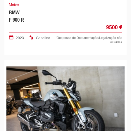
Motos
BMW
F 900 R
9500 €
2023
Gasolina
*Despesas de Documentação/Legalização não
incluídas