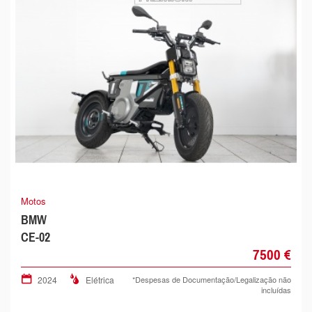
Motos
BMW
CE-02
7500 €
2024
Elétrica
*Despesas de Documentação/Legalização não
incluídas