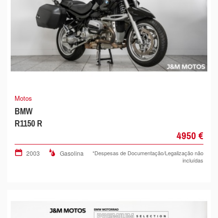
Motos
BMW
R1150 R
4950 €
2003
Gasolina
*Despesas de Documentação/Legalização não
incluídas