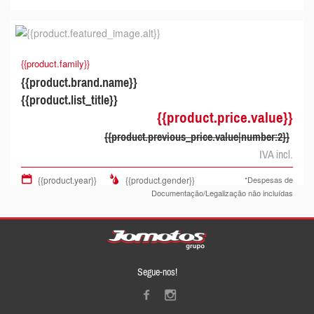
{{product.family}}
{{product.brand.name}}
{{product.list_title}}
{{product.price.value}}
{{product.previous_price.value|number:2}}
IVA incl.
{{product.year}}
{{product.gender}}
*Despesas de
Documentação/Legalização não incluídas
Segue-nos!