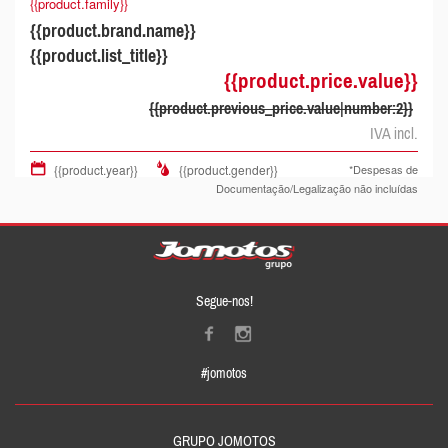
{{product.family}}
{{product.brand.name}}
{{product.list_title}}
{{product.price.value}}
{{product.previous_price.value|number:2}}
IVA incl.
{{product.year}}
{{product.gender}}
*Despesas de
Documentação/Legalização não incluídas
Segue-nos!
#jomotos
GRUPO JOMOTOS