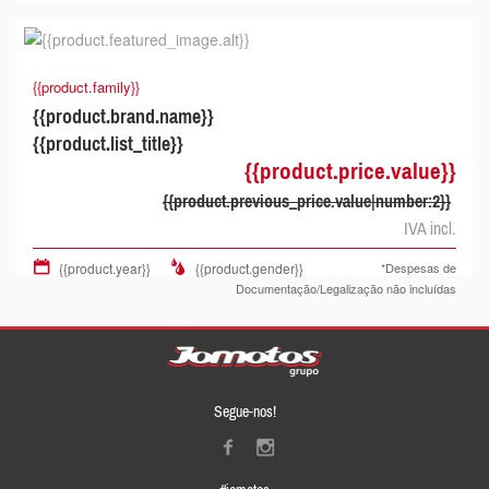
{{product.family}}
{{product.brand.name}}
{{product.list_title}}
{{product.price.value}}
{{product.previous_price.value|number:2}}
IVA incl.
{{product.year}}
{{product.gender}}
*Despesas de
Documentação/Legalização não incluídas
Segue-nos!