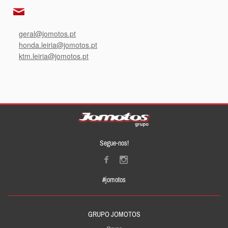
geral@jomotos.pt
honda.leiria@jomotos.pt
ktm.leiria@jomotos.pt
Segue-nos!
#jomotos
GRUPO JOMOTOS