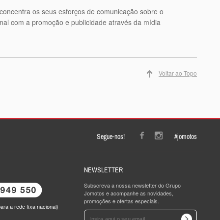
 concentra os seus esforços de comunicação sobre o
nal com a promoção e publicidade através da mídia
Voltar ao Topo
Segue-nos!
#jomotos
NEWSLETTER
Subscreva a nossa newsletter do Grupo
Jomotos e acompanhe as novidades,
promoções e ofertas especiais.
ra a rede fixa nacional)