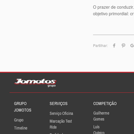
O prazer de conduzir
objetivo primordial: 
Partilhar:
GRUPO
SERVIÇOS
COMPETIÇÃO
JOMOTOS
Guilherme
Serviço Oficina
Gomes
Grupo
Marcação Test
Luís
Ride
Timeline
Outeiro