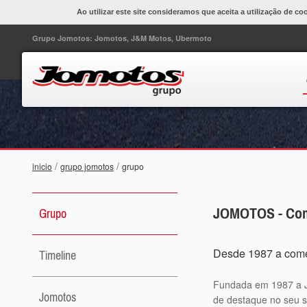
Ao utilizar este site consideramos que aceita a utilização de co
Grupo Jomotos: Jomotos, J&M Motos, Ubermoto
/
/
inicio
grupo jomotos
grupo
JOMOTOS - Come
Grupo
Desde 1987 a comer
Timeline
Fundada em 1987 a J
Jomotos
de destaque no seu 