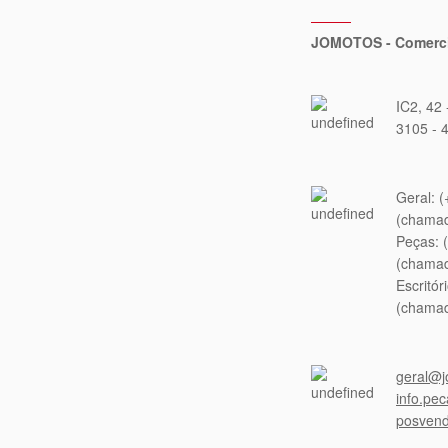
JOMOTOS - Comerci
IC2, 42
3105 - 
Geral: 
(chamad
Peças: 
(chamad
Escritór
(chamad
geral@j
info.pe
posven