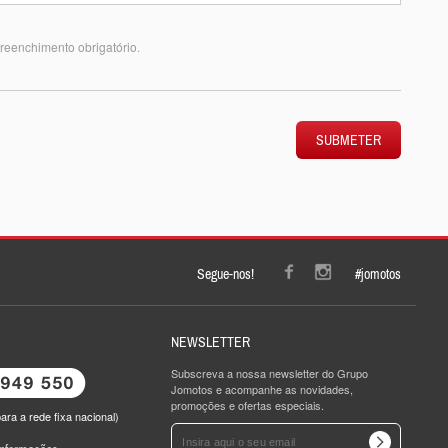
reenchimento obrigatório.
SUBMETER
Segue-nos!
#jomotos
NEWSLETTER
Subscreva a nossa newsletter do Grupo
Jomotos e acompanhe as novidades,
promoções e ofertas especiais.
ra a rede fixa nacional)