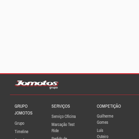
GRUPO
SERVIÇOS
COMPETIÇÃO
JOMOTOS
Guilherme
Serviço Oficina
Gomes
Grupo
Marcação Test
Luís
Ride
Timeline
Outeiro
Pedido de