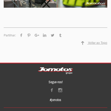
Partilhar:
Voltar ao Topo
Segue-nos!
#jomotos